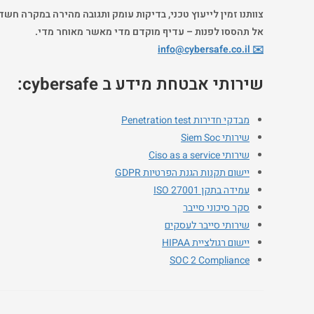
צוותנו זמין לייעוץ טכני, בדיקות עומק ותגובה מהירה במקרה חשד
אל תהססו לפנות – עדיף מוקדם מדי מאשר מאוחר מדי.
info@cybersafe.co.il
✉️
שירותי אבטחת מידע ב cybersafe:
מבדקי חדירות Penetration test
שירותי Siem Soc
שירותי Ciso as a service
יישום תקנות הגנת הפרטיות GDPR
עמידה בתקן ISO 27001
סקר סיכוני סייבר
שירותי סייבר לעסקים
יישום רגולציית HIPAA
SOC 2 Compliance