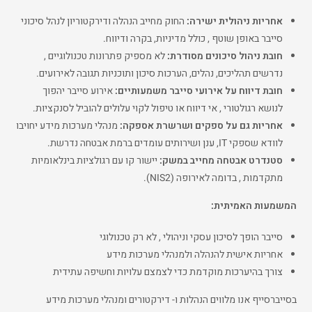
אחריות ניהולית ישירה:
החוק מחייב הנהלה ודירקטוריון לנהל סיכוני
סייבר באופן שוטף , כולל מדיניות, בקרה ודיווח.
חובת ניהול סיכונים מסודרת:
לא מספיק פתרונות טכנולוגיים ,
נדרשים תהליכים, נהלים, הערכות סיכון ותוכניות תגובה לאירועים.
חובת דיווח על אירועי סייבר משמעותיים:
אירוע סייבר יהפוך
לנושא רגולטורי , אי דיווח או טיפול לקוי עלולים להוביל לסנקציות.
אחריות גם על ספקים ושרשרת אספקה:
מנהלי מערכות מידע יחויבו
לוודא שספקי IT, ענן ושירותים עומדים ברמת אבטחה נדרשת.
סטנדרט אבטחה מחייב במשק:
יישור קו עם רגולציות בינלאומיות
מתקדמות , בדומה לאירופה (NIS2).
המשמעות האמיתית:
סייבר הופך לסיכון עסקי וניהולי , לא רק טכנולוגי
אחריות אישית להנהלה ולמנהלי מערכות מידע
צורך בהיערכות מוקדמת כדי לצמצם עלויות וחשיפה עתידית
בסייברסייף אנו מלווים הנהלות ו- דירקטורים ומנהלי מערכות מידע