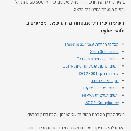
בהיערכות לחוק החדש , דרך ניהול סיכונים, שירותי CISO,SOC מנוהל
ובניית מעטפת רגולטורית מלאה.
רשימת שירותי אבטחת מידע שאנו מציעים ב
cybersafe:
מבדקי חדירות Penetration test
שירותי Siem Soc
שירותי Ciso as a service
יישום תקנות הגנת הפרטיות GDPR
עמידה בתקן ISO 27001
סקר סיכוני סייבר
שירותי סייבר לעסקים
יישום רגולציית HIPAA
SOC 2 Compliance
רוצים להבין מה רמת המוכנות של הארגון שלכם לחוק החדש?
נשמח לבצע בדיקת פערים ראשונית ולתת תמונת מצב ברורה.