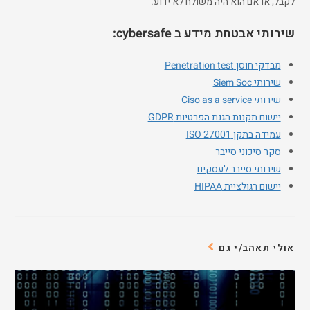
לקבל, או אם הוא היה משולח לא ידוע.
שירותי אבטחת מידע ב cybersafe:
מבדקי חוסן Penetration test
שירותי Siem Soc
שירותי Ciso as a service
יישום תקנות הגנת הפרטיות GDPR
עמידה בתקן ISO 27001
סקר סיכוני סייבר
שירותי סייבר לעסקים
יישום רגולציית HIPAA
אולי תאהב/י גם