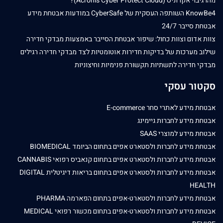
מהו גיבוי אקרוניס (Acronis Cyber Protect Cloud)?
KnowBe4 השותפה העסקית של CyberSafe במודעות אבטחת מידע
אבטחת סייבר 24/7
צוות אדום וצוות כחול: שיפור אבטחת הסייבר באמצעות מבדקי חדירה
שילוב מערכות של בדיקות חדירות אוטומטיות לצד מבדקי חדירה רגילים
מבדקי חדירה לתשתיות תקשורת פנימיות וחיצוניות
סקטור עסקי
אבטחת מידע לאתרי סחר E-commerce
אבטחת מידע לחברות גיימינג
אבטחת מידע למוצרי SAAS
אבטחת מידע לחברות ולסטארט אפים בתחום הביומד BIOMEDICAL
אבטחת מידע לחברות ולסטארט אפים בתחום קנאביס רפואי CANNABIS
אבטחת מידע לחברות ולסטארט אפים בתחום בריאות דיגיטלית DIGITAL
HEALTH
אבטחת מידע לחברות ולסטארט-אפים בתחום הפארמה PHARMA
אבטחת מידע לחברות ולסטארט-אפים בתחום מכשור רפואי MEDICAL