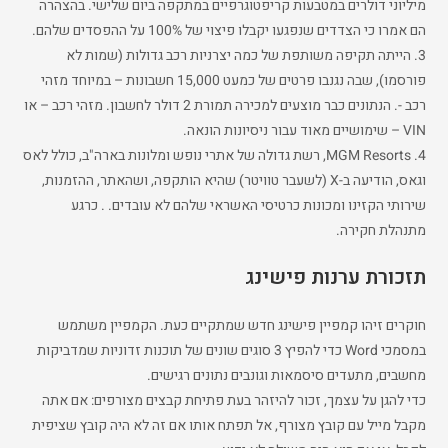
מיליוני דולרים במטבעות קריפטוגרפיים במתקפה ביום שלישי. בהצהרה
הם אמרו כי הצדדים שנפגעו יקבלו פיצוי של 100% על ההפסדים שלהם.
3. הייתה תקיפה משותפת של כמה יצרניות רכב גדולות (שמות לא
פורסמו), שבה נגנבו פרטים של כמעט 15,000 חשבונות – במיוחד מזהי
רכב -. הנתונים כבר מוצעים למכירה תמורת 2 דולר לחשבון. מזהי רכב – או
VIN – שימושיים מאוד עבור ניסיונות הונאה.
4. MGM Resorts, רשת גדולה של אתרי נופש ומלונות בארה"ב, כולל לאס
וגאס, הודיעה ב-X (לשעבר טוויטר) שהיא הותקפה, ושהאתר, ההזמנות,
שירותי הקזינו ומכונות כרטיסי האשראי שלהם לא עובדים. . כרגע
מתנהלת חקירה.
תזכורת ערנות פישינג
חוקרים זיהו קמפיין פישינג חדש שמתקיים כעת. הקמפיין משתמש
במסמכי Word כדי להפיץ 3 סוגים שונים של תוכנות זדוניות שמדביקות
מחשבים, מתעדים סיסמאות וגונבים נתונים רגישים.
כדי להגן על עצמך, זכור להיזהר בעת פתיחת קבצים מצורפים: אם אתה
מקבל מייל עם קובץ מצורף, אל תפתח אותו אם זה לא היה קובץ שציפית