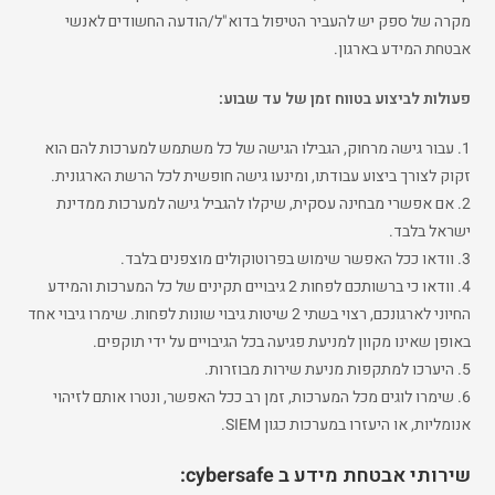
מקרה של ספק יש להעביר הטיפול בדוא"ל/הודעה החשודים לאנשי
אבטחת המידע בארגון.
פעולות לביצוע בטווח זמן של עד שבוע:
1. עבור גישה מרחוק, הגבילו הגישה של כל משתמש למערכות להם הוא
זקוק לצורך ביצוע עבודתו, ומינעו גישה חופשית לכל הרשת הארגונית.
2. אם אפשרי מבחינה עסקית, שיקלו להגביל גישה למערכות ממדינת
ישראל בלבד.
3. וודאו ככל האפשר שימוש בפרוטוקולים מוצפנים בלבד.
4. וודאו כי ברשותכם לפחות 2 גיבויים תקינים של כל המערכות והמידע
החיוני לארגונכם, רצוי בשתי 2 שיטות גיבוי שונות לפחות. שימרו גיבוי אחד
באופן שאינו מקוון למניעת פגיעה בכל הגיבויים על ידי תוקפים.
5. היערכו למתקפות מניעת שירות מבוזרות.
6. שימרו לוגים מכל המערכות, זמן רב ככל האפשר, ונטרו אותם לזיהוי
אנומליות, או היעזרו במערכות כגון SIEM.
שירותי אבטחת מידע ב cybersafe: