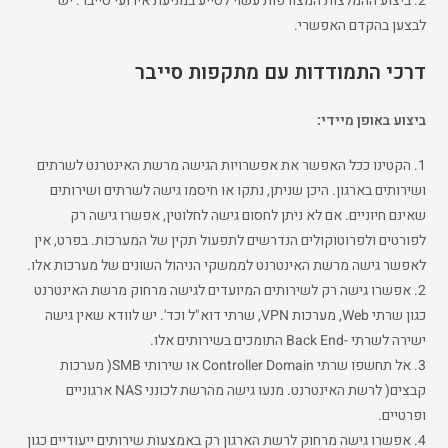
2. ביצוע ההמלצות המצורפות עשוי לסייע במניעת אירועי סייבר. יש
לבצען בהקדם האפשרי.
דרכי התמודדות עם מתקפות סייבר
ביצוע באופן מיידי:
1. הקטינו ככל האפשר את אפשרויות הגישה מרשת האינטרנט לשרתים
ושירותים בארגון. היכן שניתן, נתקו או חיסמו גישה לשרתים ושירותים
שאינם חיוניים. אם לא ניתן לחסום גישה לחלוטין, אפשרו גישה רק
לפורטים ולפרוטוקולים הנדרשים לתפעול תקין של המערכות. בפרט, אין
לאפשר גישה מרשת האינטרנט לממשקי הניהול השונים של מערכות אלו.
2. אפשרו גישה רק לשירותים המיועדים לגישה מרחוק מרשת האינטרנט
כגון שרתי Web, מערכות VPN, שרתי דוא"ל וכד'. יש לוודא שאין גישה
ישירה לשרתי -Back End התומכים בשירותים אלו.
3. אל תחשפו שרתי Controller Domain או שירותי SMB( מערכות
קבצים( לרשת האינטרנט. מנעו גישה מהרשת לכונני NAS ארגוניים
ופרטיים.
4. אפשרו גישה מרחוק לרשת הארגון רק באמצעות שירותים ייעודיים כגון