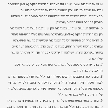
VPN או מערכות Trust Zero עם הצפנה והזדהות חזקה (MFA) מתאימה.
נהלו את הציוד הארגוני רק ממערכות אלו או מכתובות ארגוניות
ספציפיות. נטרלו מיידית כל תוכנה לגישה מרחוק המותקנת על עמדות
בארגון למטרת גישה מהבית/מרחוק.
5. ארגונים העושים שימוש במערכות ענן שונות, אפשרו גישה למערכות
רק עם הזדהות חזקה (MFA), ובפרט למשתמשים בעלי הרשאות ניהול.
6. וודאו בהקדם האפשרי כי כל המערכות שנגישות מרשת האינטרנט
ובפרט מערכות גישה מרחוק, מעודכנות עם עדכוני האבטחה העדכניים
ביותר שפרסם היצרן. יש להוריד עדכוני אבטחה אך ורק מהאתר הרשמי
של היצרן.
7. בצעו עדכוני סיסמה לכל משתמשי הארגון. איכפו סיסמה ארוכה,
מורכבת וקשה לניחוש.
8. הגבילו סוגי הקבצים הניתנים לשליחה בדוא"ל לארגון למינימום הנדרש
לצורך תפקוד תקין. הגבילו גודל צרופות. חיסמו או העבירו לבדיקת גורמי
אבטחת מידע כל צרופה מוצפנת או שאינה ניתנת לסריקה מסיבה כלשהי
על ידי מנועי ה-AV בשרתי הדוא"ל.
9. התריעו בפני המשתמשים על הצורך להגביר ערנות בפתיחת צרופות או
קישורים המגיעים בדוא"ל, וברשתות החברתיות, גם ממקורות מוכרים. בכל