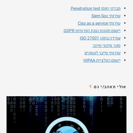
מבדקי חוסן Penetration test
שירותי Siem Soc
שירותי Ciso as a service
יישום תקנות הגנת הפרטיות GDPR
עמידה בתקן ISO 27001
סקר סיכוני סייבר
שירותי סייבר לעסקים
יישום רגולציית HIPAA
אולי תאהב/י גם