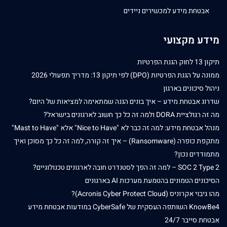
אבטחת מידע למכשירים ניידים
מידע מקצועי
תיקון 13 לחוק הגנת הפרטיות
ממונה על הגנת הפרטיות (DPO) לפי תיקון 13: מדריך תפעולי 2026
ניהול סיכונים בארגון
שדרוג אבטחת מידע – איך בונים הגנה שמתאימה למציאות של היום?
מה זה רגולציית DORA ולמה זה כל כך חשוב לארגונים בישראל?
מנהל אבטחת מידע: למה זה כבר לא "Nice to Have" אלא "Mast to Have"
מתקפת כופרה (Ransomware) – איך זה קורה, למה זה כל כך מסוכן ואיך
מתמודדים נכון?
SOC 2 Type 2 – למה זה הפך לסטנדרט חובה לארגונים טכנולוגיים?
הסיכונים הטמונים בהטמעת מערכות AI בארגונים
מהו גיבוי אקרוניס (Acronis Cyber Protect Cloud)?
KnowBe4 השותפה העסקית של CyberSafe במודעות אבטחת מידע
אבטחת סייבר 24/7