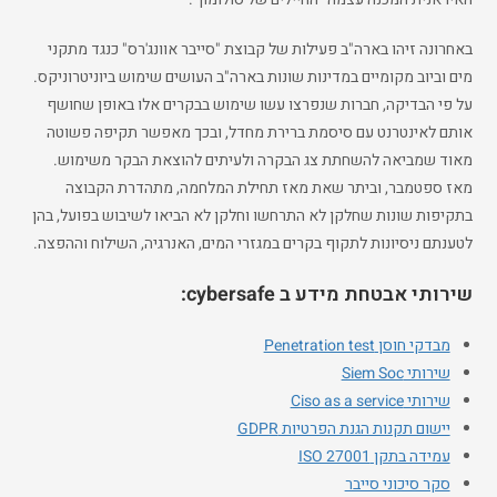
באחרונה זיהו בארה"ב פעילות של קבוצת "סייבר אוונג'רס" כנגד מתקני
מים וביוב מקומיים במדינות שונות בארה"ב העושים שימוש ביוניטרוניקס.
על פי הבדיקה, חברות שנפרצו עשו שימוש בבקרים אלו באופן שחושף
אותם לאינטרנט עם סיסמת ברירת מחדל, ובכך מאפשר תקיפה פשוטה
מאוד שמביאה להשחתת צג הבקרה ולעיתים להוצאת הבקר משימוש.
מאז ספטמבר, וביתר שאת מאז תחילת המלחמה, מתהדרת הקבוצה
בתקיפות שונות שחלקן לא התרחשו וחלקן לא הביאו לשיבוש בפועל, בהן
לטענתם ניסיונות לתקוף בקרים במגזרי המים, האנרגיה, השילוח וההפצה.
שירותי אבטחת מידע ב cybersafe:
מבדקי חוסן Penetration test
שירותי Siem Soc
שירותי Ciso as a service
יישום תקנות הגנת הפרטיות GDPR
עמידה בתקן ISO 27001
סקר סיכוני סייבר