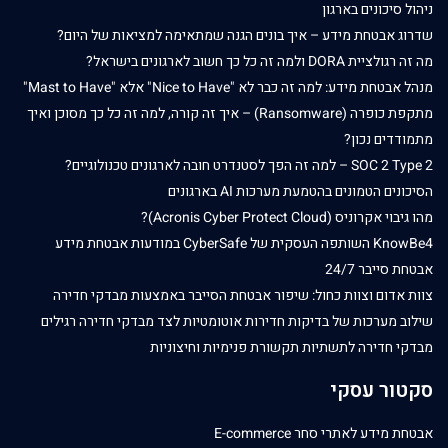
ניהול סיכונים בארגון
שדרוג אבטחת מידע – איך בונים הגנה שמתאימה למציאות של היום?
מה זה רגולציית DORA ולמה זה כל כך חשוב לארגונים בישראל?
מנהל אבטחת מידע: למה זה כבר לא "Nice to Have" אלא "Mast to Have"
מתקפת כופרה (Ransomware) – איך זה קורה, למה זה כל כך מסוכן ואיך
מתמודדים נכון?
SOC 2 Type 2 – למה זה הפך לסטנדרט חובה לארגונים טכנולוגיים?
הסיכונים הטמונים בהטמעת מערכות AI בארגונים
מהו גיבוי אקרוניס (Acronis Cyber Protect Cloud)?
KnowBe4 השותפה העסקית של CyberSafe במודעות אבטחת מידע
אבטחת סייבר 24/7
צוות אדום וצוות כחול: שיפור אבטחת הסייבר באמצעות מבדקי חדירה
שילוב מערכות של בדיקות חדירות אוטומטיות לצד מבדקי חדירה רגילים
מבדקי חדירה לתשתיות תקשורת פנימיות וחיצוניות
סקטור עסקי
אבטחת מידע לאתרי סחר E-commerce