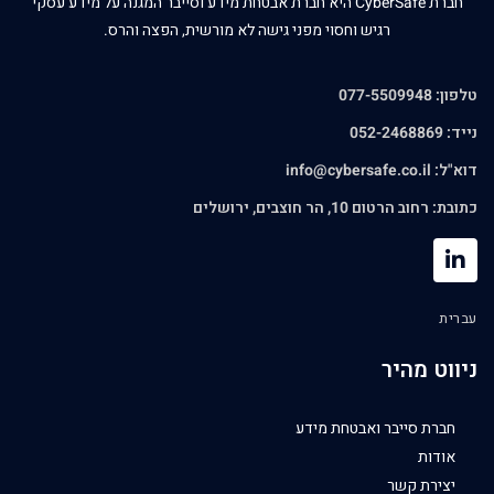
חברת CyberSafe היא חברת אבטחת מידע וסייבר המגנה על מידע עסקי
רגיש וחסוי מפני גישה לא מורשית, הפצה והרס.
טלפון: 077-5509948
נייד: 052-2468869
דוא"ל:
info@cybersafe.co.il
כתובת: רחוב הרטום 10, הר חוצבים, ירושלים
עברית
ניווט מהיר
חברת סייבר ואבטחת מידע
אודות
יצירת קשר