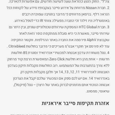
צה"ל". החוק הוצע כהוראת שעה לשישה חודשים, עם אפשרות להארכה.
2. חברת Nissan מדווחת על אירוע סייבר בעקבותיו מידע של לקוחות ככל
הנראה דלף. בניסאן מדווחים כי מדובר בחטיבה שמוכרת רכבים
באוסטרליה וניו זילנד וכי החברה מפעילה צוותי IR כדי לטפל באירוע.
3. חברת HTC Global המספקת שירותים טכנולוגיים שונים, ובין היתר גם
שירותי סייבר, מאשרת כי היא סובלת ממתקפת כופר וזאת לאחר
שקבוצת AlphV פירסמה את החברה באתר ההדלפות. ווקטור התקיפה
עוד לא פורסם אך חוקרי אבט"מ מעריכים כי מדובר בחולשת Citrixbleed .
4. גוגל משחררת עדכון אבטחה למכשירי אנדרואיד וסוגרת 85 חולשות
חדשות – אחת מהן היא חולשת Zero Click המאפשרת הרצת קוד מרחוק
ללא צורך בהתערבות של המשתמש. רוב החולשות מקבלות תיקון בעדכון
האבטחה לאנדרואיד 11, 12, 13, 14 אך חלקן מקבלות תיקון רק
באנדרואיד 14. אם יש לכם ספק אם המכשיר שלכם יקבל את העדכון
אבטחה הנוכחי אתם מוזמנים לבדוק באתר של היצרן – גוגל (פיקסל),
שיאומי, סמסונג.
אזהרת תקיפות סייבר איראניות