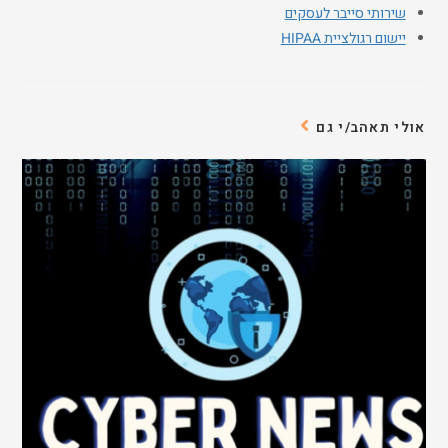
שירותי סייבר לעסקים
יישום רגולציית HIPAA
אולי תאהב/י גם