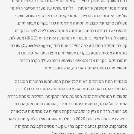
דו"ח משותף של מערך הסייבר הלאומי וגופי הגנת הסייבר האמריקאיים
מזהיר מפני תקיפות איראניות – דו"ח משותף של מערך הסייבר הלאומי
של ישראל וגופי הגנת הסייבר האמריקאים, שיצא בסוף השבוע חושף
פעילות סייבר של קבוצות תקיפה איראניות כנגד בקרים תעשייתיים.
יודגש כי עד כה לא נצפתה באחרונה מתקפה שהצליחה לשבש בקרים
בישראל. הדו"ח מציין כי משמרות המהפכה האיראניות (IRGC) מפעילות
קבוצת תקיפה המכנה עצמה "סייבר אוונג'רס" (CyberAv3ngers) שנצפו
באחרונה מנסות לפגוע בבקרים תעשייתיים תוצרת ישראל של חברת
יוניטרוניקס. בקרים אלו נמצאים בשימוש נרחב בעולם בקרב חברות
תעשייתיות בתחום המים, האנרגיה, המזון והבריאות.
סוכנויות הגנת הסייבר קוראות לכל ארגון המשתמש במוצרים מסוג זה
להטמיע בהקדם את ההגנות ואת מזהי התקיפה המפורטים בדו"ח. בין
הפעולות המומלצות להגנה: הטמעת מזהי התקיפה, החלפת סיסמת ברירת
המחדל של הבקר, הטמעת אימות רב-שלבי, הטמעת חומת אש, הגדרת
גיבוי ועוד. הדו"ח מציין כי הקבוצה לקחה אחריות על מתקפות שלכאורה
ביצעה בישראל מאז שנת 2020 וכי חלק מהטענות שלהן לתקיפות נמצאו
מפוברקות. כמו כן, נכתב כי לקבוצה יש קשר מסוים לקבוצת התקיפה
האיראנית המכנה עצמה "החיילים של סולומון".