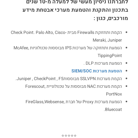
לחברתנו ניסיון מעשי של למעלה מ-10 שנים
בתכנון והתקנת והטמעת מערכי אבטחת מידע
מורכבים, כגון :
הקמת ותחזוקת Firewalls מבית Check Point. Palo Alto, Cisco-
Meraki, Juniper
הטמעת ותחזוקה של מערכות IPS מבוססות טכנולוגיות McAfee,
TippingPoint
הטמעת מערכות DLP .
הטמעת מערכות SIEM/SOC
הקמת מערכות SSLVPN מבוססותJuniper , CheckPoint , F5.
הקמת מערכות NAC מבוססות על טכנולוגיית Forescout,
PortNox
הטמעת מערכות Proxy של חברת FireGlass,Websense,
Bluecoat.
⭐⭐⭐⭐⭐