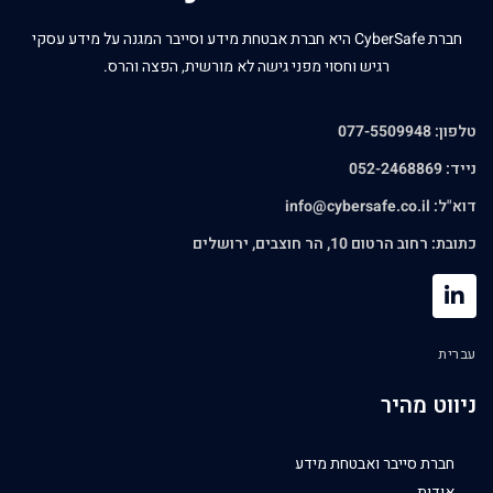
חברת CyberSafe היא חברת אבטחת מידע וסייבר המגנה על מידע עסקי
רגיש וחסוי מפני גישה לא מורשית, הפצה והרס.
טלפון: 077-5509948
נייד: 052-2468869
דוא"ל:
info@cybersafe.co.il
כתובת: רחוב הרטום 10, הר חוצבים, ירושלים
עברית
ניווט מהיר
חברת סייבר ואבטחת מידע
אודות