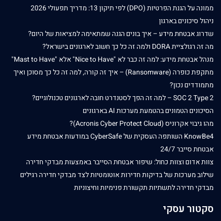
ממונה על הגנת הפרטיות (DPO) לפי תיקון 13: מדריך תפעולי 2026
ניהול סיכונים בארגון
שדרוג אבטחת מידע – איך בונים הגנה שמתאימה למציאות של היום?
מה זה רגולציית DORA ולמה זה כל כך חשוב לארגונים בישראל?
מנהל אבטחת מידע: למה זה כבר לא "Nice to Have" אלא "Mast to Have"
מתקפת כופרה (Ransomware) – איך זה קורה, למה זה כל כך מסוכן ואיך
מתמודדים נכון?
SOC 2 Type 2 – למה זה הפך לסטנדרט חובה לארגונים טכנולוגיים?
הסיכונים הטמונים בהטמעת מערכות AI בארגונים
מהו גיבוי אקרוניס (Acronis Cyber Protect Cloud)?
KnowBe4 השותפה העסקית של CyberSafe במודעות אבטחת מידע
אבטחת סייבר 24/7
צוות אדום וצוות כחול: שיפור אבטחת הסייבר באמצעות מבדקי חדירה
שילוב מערכות של בדיקות חדירות אוטומטיות לצד מבדקי חדירה רגילים
מבדקי חדירה לתשתיות תקשורת פנימיות וחיצוניות
סקטור עסקי