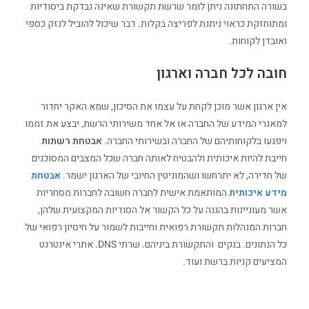
בשורה התחתונה ניתן לומר שרשת תקשורת שאינה נבדקת ביסודיות
ומתוחזקת כראוי ניתנת לפריצה בקלות. דבר שיכול להוביל לנזק כספי
ואובדן לקוחות.
חובה לכל חברה וארגון
אין ארגון אשר מוכן לקחת על עצמו את הסיכון, שמא האקר יחדור
למאגרי המידע של החברה או אל אחד משירותי הרשת, יבצע את זממו
ויפגעו בלקוחותיהם של החברה ובשירותי החברה.
אבטחת רשתות
חייבת להיות איכותית ולהבטיח לאותה חברה שכל המצבים המסוכנים
של חדירה, לא יתרחשו ושהמוניטין החיובי של הארגון ישמר.
אבטחת
מידע איכותית
המותאמת אישית לחברה חשובה לחברות מסחריות
אשר מעוניינות בהגנה על כל הקשור אל הסודיות המקצועית שלהן,
חברות המנהלות תקשורת רפואית וחייבות לשמור על חיסיון רפואי של
כל הנתונים. בנקים והתקשורת ביניהם. שרתי DNS. אתרי אינטרנט
המציעים קניות ברשת ועוד.