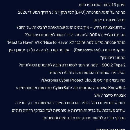
תיקון 13 לחוק הגנת הפרטיות
ממונה על הגנת הפרטיות (DPO) לפי תיקון 13: מדריך תפעולי 2026
ניהול סיכונים בארגון
שדרוג אבטחת מידע – איך בונים הגנה שמתאימה למציאות של היום?
מה זה רגולציית DORA ולמה זה כל כך חשוב לארגונים בישראל?
מנהל אבטחת מידע: למה זה כבר לא "Nice to Have" אלא "Mast to Have"
מתקפת כופרה (Ransomware) – איך זה קורה, למה זה כל כך מסוכן ואיך
מתמודדים נכון?
SOC 2 Type 2 – למה זה הפך לסטנדרט חובה לארגונים טכנולוגיים?
הסיכונים הטמונים בהטמעת מערכות AI בארגונים
מהו גיבוי אקרוניס (Acronis Cyber Protect Cloud)?
KnowBe4 השותפה העסקית של CyberSafe במודעות אבטחת מידע
אבטחת סייבר 24/7
צוות אדום וצוות כחול: שיפור אבטחת הסייבר באמצעות מבדקי חדירה
שילוב מערכות של בדיקות חדירות אוטומטיות לצד מבדקי חדירה רגילים
מבדקי חדירה לתשתיות תקשורת פנימיות וחיצוניות