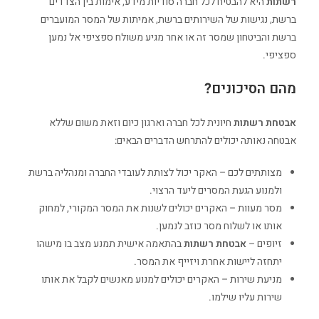
רשתות
היא להבטיח לכל חברה סודיות מידע, אימות בין הצדדים
ברשת, נגישות של השירותים ברשת, אמיתות של המסר המועברים
ברשת והביטחון שמסר זה או אחר מגיע משולח ספציפי אל נמען
ספציפי.
מהם הסיכונים?
אבטחת רשתות
חיונית לכל חברה וארגון כיום וזאת משום שללא
אבטחה נאותה יכולים להתרחש הדברים הבאים:
מצותתים לכם – האקר יכול לצותת לעובדי החברה ומנהליה ברשת
ולמנוע הגעת המסרים ליעד הרצוי.
מסר מעוות – האקרים יכולים לשנות את המסר המקורי, למחוק
אותו או לשלוח מסר כוזב לנמען.
זיופים –
אבטחת רשתות
בהתאמה אישית תמנע מצב בו מישהו
יתחזה ליישות אחרת ויזייף את המסר.
מניעת שירות – האקרים יכולים למנוע מאנשים לקבל את אותו
שירות עליו שילמו.