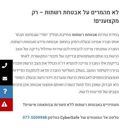
לא מהמרים על אבטחת רשתות – רק
מקצוענים!
בחירת שירות
אבטחת רשתות
מחייבת תהליך יסודי שבסיומו תבחר
אותו חברה אמינה ובעלת ניסיון בתחום אבטחת מידע ואבטחת רשתות.
החברה שתבחרו צריכה להבטיח לכם שירות שיכלול בדיקה של מצב
הרשת בה אתם משתמשים ובדיקה של חיבורי התקשורת. לאחר
בדיקות אלו החברה צריכה להוציא דו"ח הכולל את מצב הרשת ותכנית
ברורה לשיפור המצב. בשלב השלישי החברה תדאג להתקנת הפיירוול
ואמצעים נוספים לאבטחת הרשת ומערכת זיהוי גישה ובשלב הסופי
היא תבדוק שאכן הכל פועל כשורה ואותם אמצעי אבטחה אכן מזהים
מצבים של פריצות לרשת.
מעוניניים באבטחת רשתות ללא פשרות ובהתאמה אישית?
טלפנו אל המומחים של CyberSafe בטלפון
077-5509948