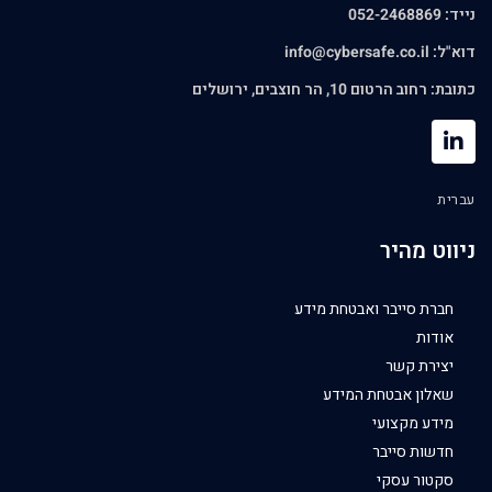
נייד: 052-2468869
דוא"ל:
info@cybersafe.co.il
כתובת: רחוב הרטום 10, הר חוצבים, ירושלים
עברית
ניווט מהיר
חברת סייבר ואבטחת מידע
אודות
יצירת קשר
שאלון אבטחת המידע
מידע מקצועי
חדשות סייבר
סקטור עסקי