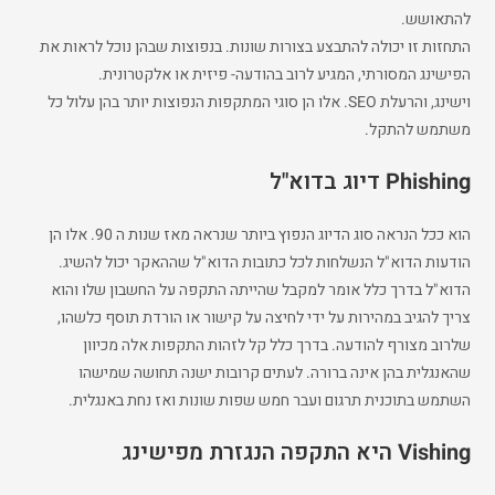
להתאושש.
התחזות זו יכולה להתבצע בצורות שונות. בנפוצות שבהן נוכל לראות את
הפישינג המסורתי, המגיע לרוב בהודעה- פיזית או אלקטרונית.
וישינג, והרעלת SEO. אלו הן סוגי המתקפות הנפוצות יותר בהן עלול כל
משתמש להתקל.
Phishing דיוג בדוא"ל
הוא ככל הנראה סוג הדיוג הנפוץ ביותר שנראה מאז שנות ה 90. אלו הן
הודעות הדוא"ל הנשלחות לכל כתובות הדוא"ל שההאקר יכול להשיג.
הדוא"ל בדרך כלל אומר למקבל שהייתה התקפה על החשבון שלו והוא
צריך להגיב במהירות על ידי לחיצה על קישור או הורדת תוסף כלשהו,
שלרוב מצורף להודעה. בדרך כלל קל לזהות התקפות אלה מכיוון
שהאנגלית בהן אינה ברורה. לעתים קרובות ישנה תחושה שמישהו
השתמש בתוכנית תרגום ועבר חמש שפות שונות ואז נחת באנגלית.
Vishing היא התקפה הנגזרת מפישינג