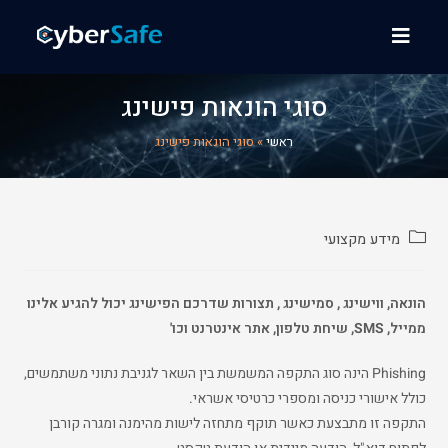
סוגי הונאות פישינג
ראשי
»
סוגי הונאות פישינג
מידע מקצועי
הונאה, ווישינג , סמישינג , תצורות שדרכם הפישינג יכול להגיע אלינו
מ
מייל, SMS, שיחת טלפון, אתר אינטרנט וכו'
Phishing הינה סוג התקפה המשמשת בין השאר לגניבת נתוני משתמשים,
כולל אישורי כניסה ומספרי כרטיסי אשראי.
התקפה זו מתבצעת כאשר תוקף מתחזה לישות מהימנה ומגרה קורבן