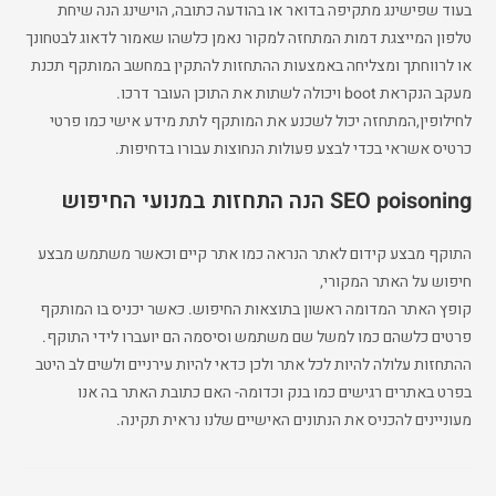
בעוד שפישינג מתקיפה בדואר או בהודעה כתובה, הוישינג הנה שיחת
טלפון המייצגת דמות המתחזה למקור נאמן כלשהו שאמור לדאוג לבטחונך
או לרווחתך ומצליחה באמצעות ההתחזות להתקין במחשב המותקף תכנת
מעקב הנקראת boot ויכולה לשתות את התוכן העובר דרכו.
לחילופין,המתחזה יכול לשכנע את המותקף לתת מידע אישי כמו פרטי
כרטיס אשראי בכדי לבצע פעולות הנחוצות עבורו בדחיפות.
SEO poisoning הנה התחזות במנועי החיפוש
התוקף מבצע קידום לאתר הנראה כמו אתר קיים וכאשר משתמש מבצע
חיפוש על האתר המקורי,
קופץ האתר המדומה ראשון בתוצאות החיפוש. כאשר יכניס בו המותקף
פרטים כלשהם כמו למשל שם משתמש וסיסמה הם יועברו לידי התוקף.
ההתחזות עלולה להיות לכל אתר ולכן כדאי להיות עירניים ולשים לב היטב
בפרט באתרים רגישים כמו בנק וכדומה- האם כתובת האתר בה אנו
מעוניינים להכניס את הנתונים האישיים שלנו נראית תקינה.