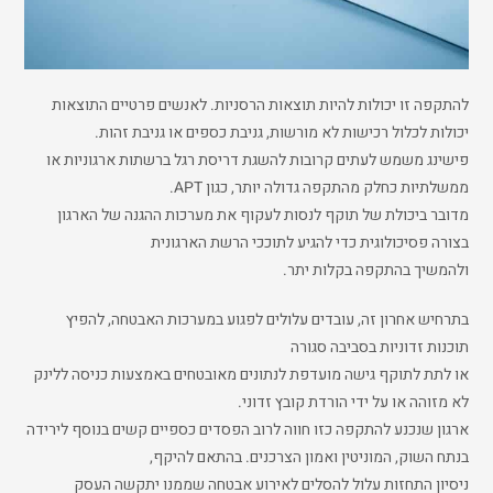
להתקפה זו יכולות להיות תוצאות הרסניות. לאנשים פרטיים התוצאות
יכולות לכלול רכישות לא מורשות, גניבת כספים או גניבת זהות.
פישינג משמש לעתים קרובות להשגת דריסת רגל ברשתות ארגוניות או
ממשלתיות כחלק מהתקפה גדולה יותר, כגון APT.
מדובר ביכולת של תוקף לנסות לעקוף את מערכות ההגנה של הארגון
בצורה פסיכולוגית כדי להגיע לתוככי הרשת הארגונית
ולהמשיך בהתקפה בקלות יתר.
בתרחיש אחרון זה, עובדים עלולים לפגוע במערכות האבטחה, להפיץ
תוכנות זדוניות בסביבה סגורה
או לתת לתוקף גישה מועדפת לנתונים מאובטחים באמצעות כניסה ללינק
לא מזוהה או על ידי הורדת קובץ זדוני.
ארגון שנכנע להתקפה כזו חווה לרוב הפסדים כספיים קשים בנוסף לירידה
בנתח השוק, המוניטין ואמון הצרכנים. בהתאם להיקף,
ניסיון התחזות עלול להסלים לאירוע אבטחה שממנו יתקשה העסק