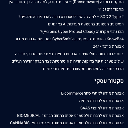
מתקפת כופרה (Ransomware) – איך זה קורה, למה זה כל כך מסוכן ואיך
מתמודדים נכון?
SOC 2 Type 2 – למה זה הפך לסטנדרט חובה לארגונים טכנולוגיים?
הסיכונים הטמונים בהטמעת מערכות AI בארגונים
מהו גיבוי אקרוניס (Acronis Cyber Protect Cloud)?
KnowBe4 השותפה העסקית של CyberSafe במודעות אבטחת מידע
אבטחת סייבר 24/7
צוות אדום וצוות כחול: שיפור אבטחת הסייבר באמצעות מבדקי חדירה
שילוב מערכות של בדיקות חדירות אוטומטיות לצד מבדקי חדירה רגילים
מבדקי חדירה לתשתיות תקשורת פנימיות וחיצוניות
סקטור עסקי
אבטחת מידע לאתרי סחר E-commerce
אבטחת מידע לחברות גיימינג
אבטחת מידע למוצרי SAAS
אבטחת מידע לחברות ולסטארט אפים בתחום הביומד BIOMEDICAL
אבטחת מידע לחברות ולסטארט אפים בתחום קנאביס רפואי CANNABIS