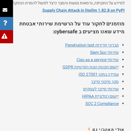
למידע על התקיפה, גרסאות נגועות והסבר כיצד לפעול להסרת הנוזקה:
.
Supply Chain Attack in litellm 1.82.8 on PyPI
מוזמנים לחקור עוד על הרשימת שירותי אבטחת
מידע שאנו מציעים ב cybersafe:
מבדקי חדירות Penetration test
שירותי Siem Soc
שירותי Ciso as a service
יישום תקנות הגנת הפרטיות GDPR
עמידה בתקן ISO 27001
סקר סיכוני סייבר
שירותי סייבר לעסקים
יישום רגולציית HIPAA
SOC 2 Compliance
אולי תאהב/י גם