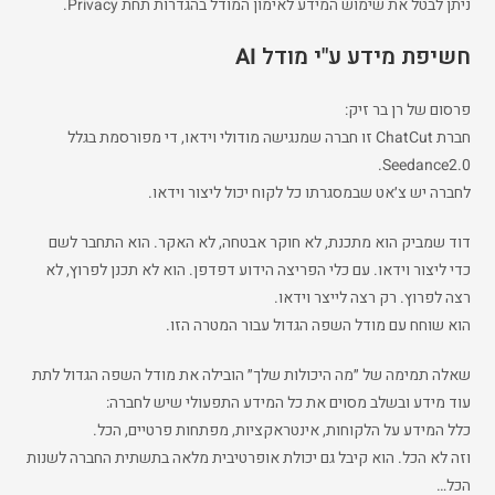
ניתן לבטל את שימוש המידע לאימון המודל בהגדרות תחת Privacy.
חשיפת מידע ע"י מודל AI
פרסום של רן בר זיק:
חברת ChatCut זו חברה שמנגישה מודולי וידאו, די מפורסמת בגלל
Seedance2.0.
לחברה יש צ׳אט שבמסגרתו כל לקוח יכול ליצור וידאו.
דוד שמביק הוא מתכנת, לא חוקר אבטחה, לא האקר. הוא התחבר לשם
כדי ליצור וידאו. עם כלי הפריצה הידוע דפדפן. הוא לא תכנן לפרוץ, לא
רצה לפרוץ. רק רצה לייצר וידאו.
הוא שוחח עם מודל השפה הגדול עבור המטרה הזו.
שאלה תמימה של ״מה היכולות שלך״ הובילה את מודל השפה הגדול לתת
עוד מידע ובשלב מסוים את כל המידע התפעולי שיש לחברה:
כלל המידע על הלקוחות, אינטראקציות, מפתחות פרטיים, הכל.
וזה לא הכל. הוא קיבל גם יכולת אופרטיבית מלאה בתשתית החברה לשנות
הכל…