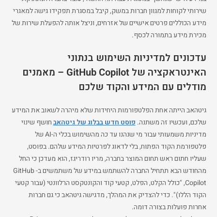
שירותי לקוחות למגוון חברות במשק, קיבל במסגרת תפקידו גישה למאגרי
מידע הכוללים פרטים אישיים של אזרחים, וניצל אותה להפעלת שירות של
מכירת מידע בתמורה לכסף.
עדכונים למדיניות השימוש בנתוני
האינטראקציה של GitHub Copilot – מאמנים
מודלים עם המידע והקוד שלכם
גיטהאב הייתה אחת הפלטפורמות היחידות שלא מיהרה לשאוב את המידע
שלכם, ועכשיו זה משתנה.
פוסט חדש בבלוג של גיטהאב
חושף שינוי
מדיניות משמעותי עבור מי שנהנו עד כה מהשימוש בכלי ה-AI של
פלטפורמת הקוד הפתוח, בלי לדאוג לפרטיות המידע שלהם. בפוסט,
שעליו חתום ראש תחום המוצר בחברה, מריו רודריגז, הוא מעדכן כי החל
מהחודש הבא תתחיל החברה להשתמש במידע של משתמשים ב- GitHub
Copilot, "כולל הקלט, הפלט, קטעי קוד והקונטקסט הרלוונטי (עבור קטעי
הקוד הללו)". כדי להצדיק את המהלך, מדגישה גיטהאב כי גם חברות
אחרות פועלות בצורה דומה.