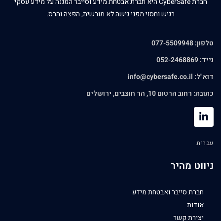
חברת CyberSafe היא חברת אבטחת מידע וסייבר המגנה על מידע עסקי
רגיש וחסוי מפני גישה לא מורשית, הפצה והרס.
טלפון: 077-5509948
נייד: 052-2468869
דוא"ל:
info@cybersafe.co.il
כתובת: רחוב הרטום 10, הר חוצבים, ירושלים
עברית
ניווט מהיר
חברת סייבר ואבטחת מידע
אודות
יצירת קשר