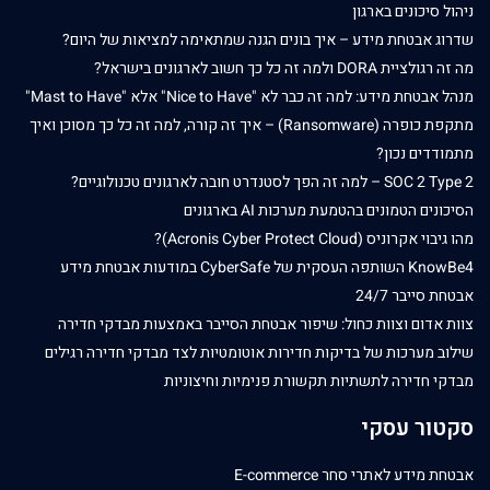
ניהול סיכונים בארגון
שדרוג אבטחת מידע – איך בונים הגנה שמתאימה למציאות של היום?
מה זה רגולציית DORA ולמה זה כל כך חשוב לארגונים בישראל?
מנהל אבטחת מידע: למה זה כבר לא "Nice to Have" אלא "Mast to Have"
מתקפת כופרה (Ransomware) – איך זה קורה, למה זה כל כך מסוכן ואיך
מתמודדים נכון?
SOC 2 Type 2 – למה זה הפך לסטנדרט חובה לארגונים טכנולוגיים?
הסיכונים הטמונים בהטמעת מערכות AI בארגונים
מהו גיבוי אקרוניס (Acronis Cyber Protect Cloud)?
KnowBe4 השותפה העסקית של CyberSafe במודעות אבטחת מידע
אבטחת סייבר 24/7
צוות אדום וצוות כחול: שיפור אבטחת הסייבר באמצעות מבדקי חדירה
שילוב מערכות של בדיקות חדירות אוטומטיות לצד מבדקי חדירה רגילים
מבדקי חדירה לתשתיות תקשורת פנימיות וחיצוניות
סקטור עסקי
אבטחת מידע לאתרי סחר E-commerce