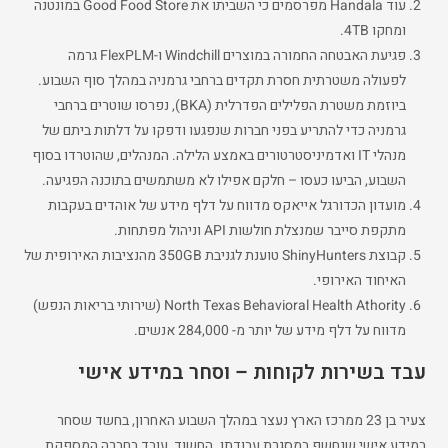
עוד Handala מפרסמים כי השביתו את Good Food Store במונטנה
ומחקו 4TB.
פגיעת האבטחה החמורה במוצרים Windchill ו-FlexPLM גרמה
לפעולה משטרתית חסרת תקדים ברחבי גרמניה במהלך סוף השבוע.
ביוזמת משטרת הפלילים הפדרלית (BKA), נפרסו שוטרים ברחבי
גרמניה כדי להתריע בפני חברות שנפגעו ודפקו על דלתות ביתם של
מנהלי IT ואדמיניסטרטורים באמצע הלילה. המנהלים, שהוטרדו בסוף
השבוע, הביעו כעסו – חלקם אפילו לא משתמשים בתוכנה הפגיעה.
מועדון הכדורגל אייאקס מדווח על דלף מידע של אוהדים בעקבות
מתקפת סייבר שמנצלת חולשות API וניהול מפתחות.
קבוצת ShinyHunters טוענת לגניבת 350GB מהנציבות האירופית של
האיחוד האירופי.
North Texas Behavioral Health Athority (שירותי בריאות הנפש)
מדווח על דלף מידע של יותר מ- 284,000 אנשים.
עבד בשירות לקוחות – וסחר במידע אישי
צעיר בן 23 ממרכז הארץ נעצר במהלך השבוע האחרון, בחשד שסחר
במידע אישי שנחשף במסגרת עבודתו. החשוד, עובד בחברה המספקת