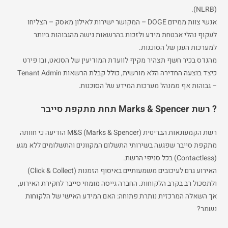
(NLRB).
אנשי צוות ממיזם DOGE – המקושר ישירות לאילון מאסק – הצליחו
לעקוף נהלי אבטחת מידע ולזכות בהרשאות גישה מהגבוהות ביותר
למערכות הענן של הסוכנות.
מהנדס בכיר חשף תצהיר מקיף לוועדת המודיעין של הסנאט, ובו פירט
כיצד בוצעה החדירה הלא מורשית, כולל קבלת הרשאות Tenant Admin
– גבוהות אף ממנהל מערכות המידע של הסוכנות.
? רשת Marks & Spencer תחת מתקפת סייבר
רשת הקמעונאות הבריטית M&S (Marks & Spencer) הודיעה כי חוותה
מתקפת סייבר שפגעה בשירותי התשלום המקוונים והתשלומים ללא מגע
(Contactless) בכל סניפי הרשת.
האירוע גרם לעיכובים משמעותיים באיסוף הזמנות (Click & Collect)
ולתסכול רב בקרב הלקוחות. החברה גייסה מומחי סייבר לחקירת האירוע,
אך השאלה המרכזית נותרת פתוחה: האם המידע האישי של הלקוחות
נשמר?