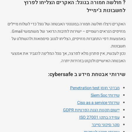
? חולשה חמורה בגוגל: האקרים הצליחו לפרוץ
לחשבונות ג'ימייל
האקרים ניצלו חולשה חמורה במנגנוני האבטחה של גוגל כדי לשלוח מיילים
מזויפים הנראים רשמיים – ישירות לתיבות הדואר של משתמשי Gmail.
באמצעות דפי התחברות מזויפים, הצליחו לגנוב סיסמאות ולהשתלט על
חשבונות.
נכון לעכשיו, אין פתרון מלא לפרצה, אך גוגל המליצה להגביר את אמצעי
האבטחה האישיים ולנקוט בזהירות יתרה.
שירותי אבטחת מידע ב cybersafe:
מבדקי חוסן Penetration test
שירותי Siem Soc
שירותי Ciso as a service
יישום תקנות הגנת הפרטיות GDPR
עמידה בתקן ISO 27001
סקר סיכוני סייבר