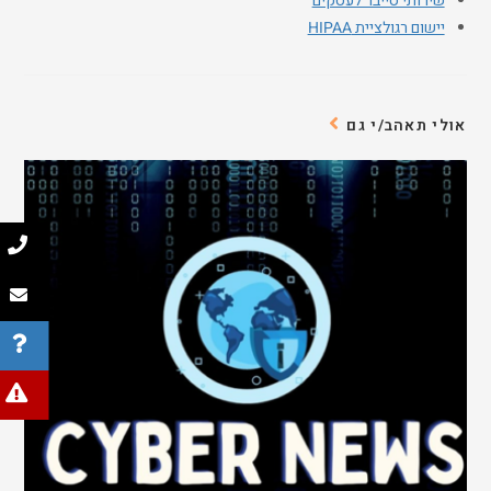
שירותי סייבר לעסקים
יישום רגולציית HIPAA
אולי תאהב/י גם