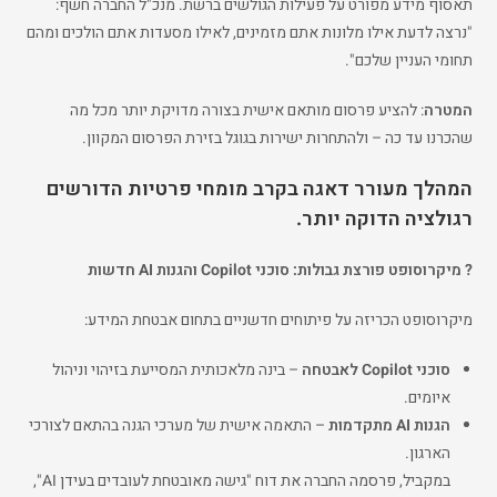
תאסוף מידע מפורט על פעילות הגולשים ברשת. מנכ"ל החברה חשף:
"נרצה לדעת אילו מלונות אתם מזמינים, לאילו מסעדות אתם הולכים ומהם
תחומי העניין שלכם".
המטרה
: להציע פרסום מותאם אישית בצורה מדויקת יותר מכל מה
שהכרנו עד כה – ולהתחרות ישירות בגוגל בזירת הפרסום המקוון.
המהלך מעורר דאגה בקרב מומחי פרטיות הדורשים
רגולציה הדוקה יותר.
?️ מיקרוסופט פורצת גבולות: סוכני Copilot והגנות AI חדשות
מיקרוסופט הכריזה על פיתוחים חדשניים בתחום אבטחת המידע:
סוכני Copilot לאבטחה
– בינה מלאכותית המסייעת בזיהוי וניהול
איומים.
הגנות AI מתקדמות
– התאמה אישית של מערכי הגנה בהתאם לצורכי
הארגון.
במקביל, פרסמה החברה את דוח "גישה מאובטחת לעובדים בעידן AI",