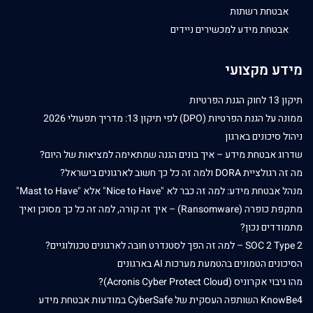
אבטחת רשתות
אבטחת מידע למכשירים ניידים
מידע מקצועי
תיקון 13 לחוק הגנת הפרטיות
ממונה על הגנת הפרטיות (DPO) לפי תיקון 13: מדריך תפעולי 2026
ניהול סיכונים בארגון
שדרוג אבטחת מידע – איך בונים הגנה שמתאימה למציאות של היום?
מה זה רגולציית DORA ולמה זה כל כך חשוב לארגונים בישראל?
מנהל אבטחת מידע: למה זה כבר לא "Nice to Have" אלא "Mast to Have"
מתקפת כופרה (Ransomware) – איך זה קורה, למה זה כל כך מסוכן ואיך
מתמודדים נכון?
SOC 2 Type 2 – למה זה הפך לסטנדרט חובה לארגונים טכנולוגיים?
הסיכונים הטמונים בהטמעת מערכות AI בארגונים
מהו גיבוי אקרוניס (Acronis Cyber Protect Cloud)?
KnowBe4 השותפה העסקית של CyberSafe במודעות אבטחת מידע