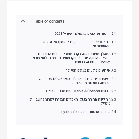
Table of contents
? חדשות ועדכונים מהעולם | אפריל 2025
?️ גוגל 2.0? דפדפן פרפלקסיטי יאסוף מידע אישי
מהמשתמשים
המהלך מעורר דאגה בקרב מומחי פרטיות הדורשים
רגולציה הדוקה יותר. ?️ מיקרוסופט פורצת גבולות: סוכני
Copilot והגנות AI חדשות
⚡ אירועים בולטים בעולם הסייבר
? שערוריית סייבר בארה"ב: אנשי DOGE עקפו נהלי
אבטחה בסוכנות ממשלתית
? רשת Marks & Spencer תחת מתקפת סייבר
? חולשה חמורה בגוגל: האקרים הצליחו לפרוץ לחשבונות
ג'ימייל
שירותי אבטחת מידע ב cybersafe: