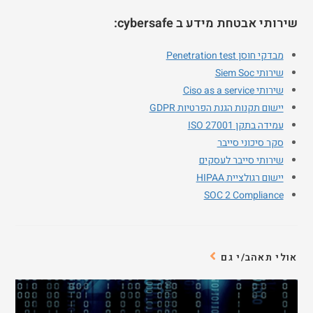
שירותי אבטחת מידע ב cybersafe:
מבדקי חוסן Penetration test
שירותי Siem Soc
שירותי Ciso as a service
יישום תקנות הגנת הפרטיות GDPR
עמידה בתקן ISO 27001
סקר סיכוני סייבר
שירותי סייבר לעסקים
יישום רגולציית HIPAA
SOC 2 Compliance
אולי תאהב/י גם