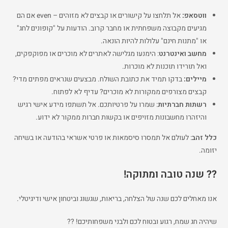
ווטסאפ:
אל תלחצו על קישורים או קבצים לא מזוהים – even אם הם
מגיעים מקבוצה משפחתית או מחבר קרוב. הודעות על "קופונים לחג"
או "מתנות חינם" עלולות להיות הונאה.
מחשב ואינטרנט
: הימנעו מגלישה לאתרים לא מוכרים או מפוקפקים,
ואל תורידו תוכנות לא מוכרות.
מיילים:
בדקו תמיד את כתובת השולח. מבצעים שנראים מפתים מדי?
קבצים מצורפים ממקורות לא מוכרים? עדיף לא לפתוח.
רשתות חברתיות
: שמרו על פרטיותכם. אל תשתפו מידע אישי רגיש
והיזהרו מחשבונות מזויפים או בקשות חברות ממקור לא ידוע.
כלל זהב
: לעולם אל תמסרו סיסמאות או פרטי אשראי בהודעה או בשיחה
יזומה.
?? שנה טובה ומתוקה!
אנו מאחלים לכם שנה של הצלחה, בריאות, שגשוג וביטחון אישי ודיגיטלי.
שיהיה חג שמח, רגוע ובטוח לכם ולבני משפחותיכם! ??️