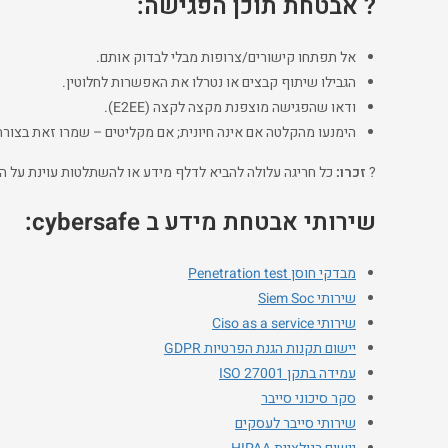
? אבטחת תוכן הפגישה:
אל תפתחו קישורים/צרופות מבלי לבדוק אותם.
הגבילו שיתוף קבצים או נטרלו את האפשרות לחלוטין.
ודאו שהפגישה מוצפנת מקצה לקצה (E2EE).
הימנעו מהקלטה אם אינה חיונית; אם מקליטים – שמרו זאת בצור
?
זכרו:
כל חריגה עלולה להביא לדלף מידע או להשתלטות עוינת על ה
שירותי אבטחת מידע ב cybersafe:
מבדקי חוסן Penetration test
שירותי Siem Soc
שירותי Ciso as a service
יישום תקנות הגנת הפרטיות GDPR
עמידה בתקן ISO 27001
סקר סיכוני סייבר
שירותי סייבר לעסקים