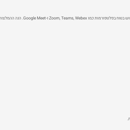
לאור הלחימה והמעבר לעבודה ולמידה מרחוק, חשוב להקפיד על שימוש בטוח בפלטפורמות כמו Zoom, Teams, Webex ו-Google Meet. הנה ה
.