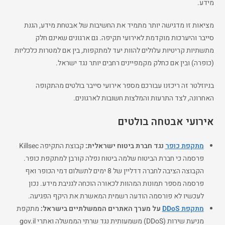
מידע.
מציאות זו מדגישה יותר מתמיד את החשיבות של אבטחת מידע, הגנת
סייבר והיערכות מוקדמת לאירועי תקיפה. גם ארגונים שאינם חלק
מתשתיות קריטיות עלולים להוות יעד למתקפות, בין אם למטרות כלכליות
(כופרה) ובין אם כחלק מקמפיינים רחבים יותר נגד ישראל.
בניוזלטר זה ריכזנו עבורכם מספר אירועי סייבר בולטים מהתקופה
האחרונה, לצד התרעות והמלצות חשובות לארגונים.
אירועי אבטחה בולטים
מתקפת כופר
נגד חברת ביטוח ישראלית:
קבוצת התקיפה Killsec
פרסמה כי חברת הביטוח שלמה ביטוח נפלה קורבן למתקפת כופר.
הקבוצה הציבה לחברה דדליין של 8 ימים לתשלום דמי הכופר ואף
פרסמה מספר תמונות המהוות לכאורה הוכחה לגניבת מידע. נכון
לעכשיו לא פורסמה הודעה רשמית המאשרת את היקף הפגיעה.
מתקפת DDoS
על מערך האתרים הממשלתיים בישראל:
מתקפת
מניעת שירות (DDoS) משמעותית נגד שרתי הממשלה ואתרי gov.il