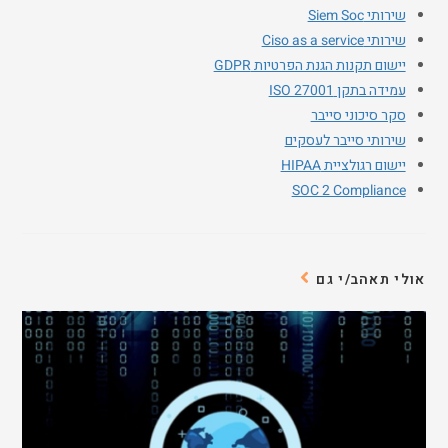
שירותי Siem Soc
שירותי Ciso as a service
יישום תקנות הגנת הפרטיות GDPR
עמידה בתקן ISO 27001
סקר סיכוני סייבר
שירותי סייבר לעסקים
יישום רגולציית HIPAA
SOC 2 Compliance
אולי תאהב/י גם