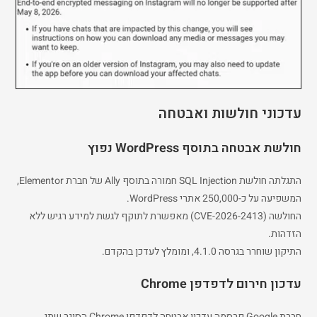
עדכוני חולשות ואבטחה
חולשת אבטחה בתוסף WordPress נפוץ
התגלתה חולשת SQL Injection חמורה בתוסף Ally של חברת Elementor,
המשפיעה על כ-250,000 אתרי WordPress.
החולשה (CVE-2026-2413) מאפשרת לתוקף לגשת למידע רגיש ללא
הזדהות.
התיקון שוחרר בגרסה 4.1.0, ומומלץ לעדכן בהקדם.
עדכון חירום לדפדפן Chrome
חברת Google פרסמה עדכון אבטחה לדפדפן Chrome הסוגר שתי