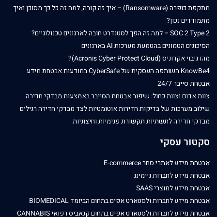
מתקפת כופרה (Ransomware) – איך זה קורה, למה זה כל כך מסוכן ואיך
מתמודדים נכון?
SOC 2 Type 2 – למה זה הפך לסטנדרט חובה לארגונים טכנולוגיים?
הסיכונים הטמונים בהטמעת מערכות AI בארגונים
מהו גיבוי אקרוניס (Acronis Cyber Protect Cloud)?
KnowBe4 השותפה העסקית של CyberSafe במודעות אבטחת מידע
אבטחת סייבר 24/7
צוות אדום וצוות כחול: שיפור אבטחת הסייבר באמצעות מבדקי חדירה
שילוב מערכות של בדיקות חדירות אוטומטיות לצד מבדקי חדירה רגילים
מבדקי חדירה לתשתיות תקשורת פנימיות וחיצוניות
סקטור עסקי
אבטחת מידע לאתרי סחר E-commerce
אבטחת מידע לחברות גיימינג
אבטחת מידע למוצרי SAAS
אבטחת מידע לחברות ולסטארט אפים בתחום הביומד BIOMEDICAL
אבטחת מידע לחברות ולסטארט אפים בתחום קנאביס רפואי CANNABIS