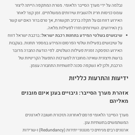
נבלמה על ידי מערך הסייבר הלאומי. מטרת המתקפה הייתה ליצור
עומס כניסות חריג ולהשבית שירותים ממשלתיים. זמן קצר לאחר
האירוע דווח גם על תקלה ברכיב תקשורת, אך טרם ברור האם יש קשר
בין האירועים. השירותים חזרו לפעילות מלאה.
שיבושים בשלטי המידע בתחנות רכבת ישראל:
ברכבת ישראל דווח
על שיבושים בפעילות שלטי הפרסום והמידע במספר תחנות. בעקבות
האירוע הופסקה זמנית פעילות השלטים. לפי הודעת החברה מדובר
ברשת חיצונית שאינה מחוברת למערכות התפעול הקריטיות של
הרכבת, ולכן לא נשקפה סכנה לתשתיות התחבורה עצמן.
ידיעות והתרעות כלליות
אזהרת מערך הסייבר: גיבויים בענן אינם מובנים
מאליהם
מערך הסייבר הלאומי פרסם לאחרונה תזכורת חשובה לארגונים
המשתמשים בתשתיות ענן.
ארגונים רבים מניחים כי מנגנוני יתירות (Redundancy) ו-שרידות