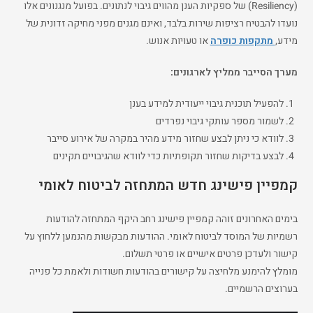
(Resiliency) של ספקיות הענן מהווים גיבוי לנתונים. בפועל מנגנונים אלו
נועדו להבטיח רציפות שירות בלבד, ואינם מגנים מפני מחיקה זדונית של
מידע,
מתקפות כופרה
או טעויות אנוש.
מערך הסייבר ממליץ לארגונים:
להפעיל תוכנית גיבוי ייעודית למידע בענן
לשמור מספר עותקי גיבוי נפרדים
לוודא כי ניתן לבצע שחזור מידע מהיר במקרה של אירוע סייבר
לבצע בדיקות שחזור תקופתיות כדי לוודא שהגיבויים תקינים
קמפיין פישינג חדש המתחזה לביטוח לאומי
בימים האחרונים זוהה קמפיין פישינג רחב היקף המתחזה להודעות
רשמיות של המוסד לביטוח לאומי. ההודעות מבקשות מהנמען ללחוץ על
קישור ולעדכן פרטים אישיים או פרטי תשלום.
מומלץ להימנע מלחיצה על קישורים בהודעות חשודות ולאמת כל פנייה
בערוצים הרשמיים.