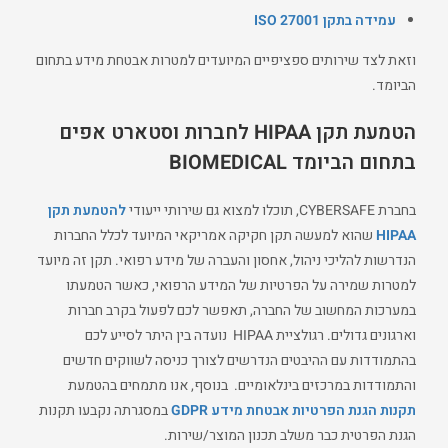
עמידה בתקן ISO 27001
וזאת לצד שירותים ספציפיים המיועדים למטרות אבטחת מידע בתחום
הביומד.
הטמעת תקן
HIPAA
לחברות וסטארט אפים
בתחום הביומד
BIOMEDICAL
בחברת CYBERSAFE, תוכלו למצוא גם שירותי ייעודי
להטמעת תקן
HIPAA
שהוא למעשה תקן חקיקה אמריקאי המיועד לכלל החברות
הנדרשות להליכי ניהול, אחסון והעברה של מידע רפואי. תקן זה מיועד
למטרות שמירה על הפרטיות של המידע הרפואי, כאשר הטמעתו
במערכות המחשוב של החברה, תאפשר לכם לפעול בקרב חברות
וארגונים גדולים. רגולציית HIPAA נועדה בין היתר לסייע לכם
בהתמודדות עם ההיבטים הנדרשים לצורך כניסה לשווקים חדשים
והתמודדות במרכזים בינלאומיים. בנוסף, אנו מתמחים בהטמעת
תקנות הגנת הפרטיות אבטחת מידע GDPR
במסגרתה נקבעו תקנות
הגנת הפרטית כבר משלב תכנון המוצר/שירות.