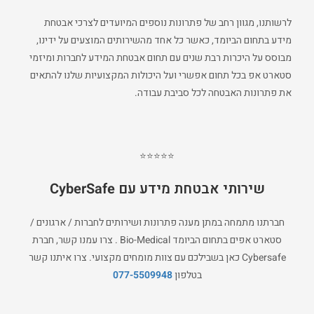
לרשותנו, מגוון רחב של פתרונות נוספים המיועדים לצרכי אבטחת
מידע בתחום הביומד, כאשר כל אחד מהשירותים המוצעים על ידינו,
מבוסס על היכרות רבת שנים עם תחום אבטחת המידע לחברות ומיזמי
סטארט אפ בכל תחום אפשרי ועל היכולות המקצועיות שלנו להתאים
את פתרונות האבטחה לכל סביבת עבודה.
⭐⭐⭐⭐⭐
שירותי אבטחת מידע עם
CyberSafe
חברתנו מתמחה במתן מענה פתרונות ושירותים לחברות / ארגונים /
סטארט אפים בתחום הביומד Bio-Medical . צרו עמנו קשר, חברת
Cybersafe כאן בשבילכם עם צוות מומחים מקצועי. צרו איתנו קשר
בטלפון
077-5509948