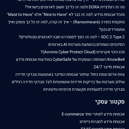
מה זה רגולציית DORA ולמה זה כל כך חשוב לארגונים בישראל?
מנהל אבטחת מידע: למה זה כבר לא "Nice to Have" אלא "Mast to Have"
מתקפת כופרה (Ransomware) – איך זה קורה, למה זה כל כך מסוכן ואיך
מתמודדים נכון?
SOC 2 Type 2 – למה זה הפך לסטנדרט חובה לארגונים טכנולוגיים?
הסיכונים הטמונים בהטמעת מערכות AI בארגונים
מהו גיבוי אקרוניס (Acronis Cyber Protect Cloud)?
KnowBe4 השותפה העסקית של CyberSafe במודעות אבטחת מידע
אבטחת סייבר 24/7
צוות אדום וצוות כחול: שיפור אבטחת הסייבר באמצעות מבדקי חדירה
שילוב מערכות של בדיקות חדירות אוטומטיות לצד מבדקי חדירה רגילים
מבדקי חדירה לתשתיות תקשורת פנימיות וחיצוניות
סקטור עסקי
אבטחת מידע לאתרי סחר E-commerce
אבטחת מידע לחברות גיימינג